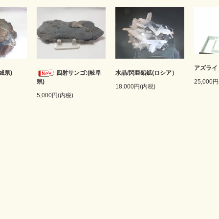
アズライ
城県)
四射サンゴ:(岐阜
水晶/閃亜鉛鉱(ロシア）
25,000
県)
18,000円(内税)
5,000円(内税)