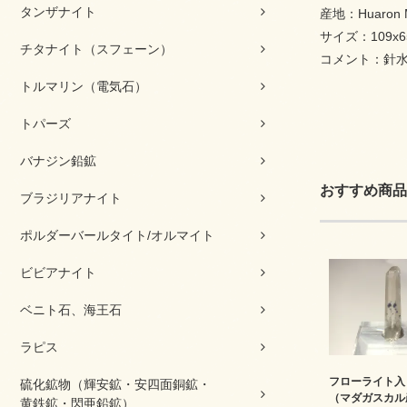
タンザナイト
産地：Huaron Mine
サイズ：109x65
チタナイト（スフェーン）
コメント：針
トルマリン（電気石）
トパーズ
バナジン鉛鉱
おすすめ商品
ブラジリアナイト
ポルダーバールタイト/オルマイト
ビビアナイト
ベニト石、海王石
ラピス
フローライト入
硫化鉱物（輝安鉱・安四面銅鉱・
（マダガスカル
黄鉄鉱・閃亜鉛鉱）