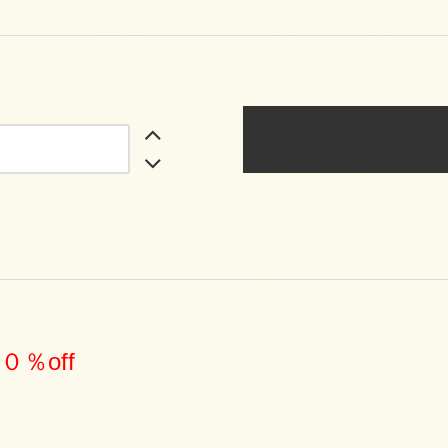
０％off
）