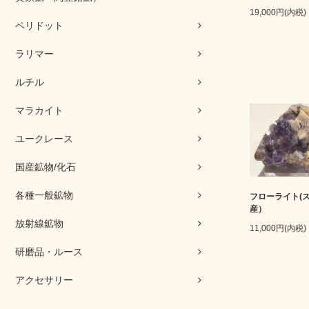
19,000円(内税)
ペリドット
ラリマー
ルチル
マラカイト
ユークレース
国産鉱物/化石
各種一般鉱物
フローライト(
産）
放射線鉱物
11,000円(内税)
研磨品・ルース
アクセサリー