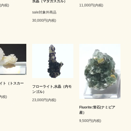
水晶（マダガスカル）
円(内税)
11,000円(内税)
sale対象外商品
30,000円(内税)
イト（トスカー
フローライト,水晶（内モ
ンゴル）
(内税)
23,000円(内税)
Fluorite:蛍石(ナミビア
産）
9,500円(内税)