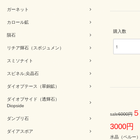
ガーネット
カロール鉱
購入数
隕石
リチア輝石（スポジュメン）
スミソナイト
スピネル,尖晶石
ダイオプテース（翠銅鉱）
ダイオプサイド（透輝石）
Diopside
５
sale
6000円
ダンブリ石
3000円
ダイアスポア
水晶（ペルー