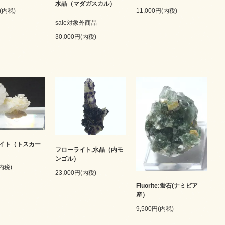
水晶（マダガスカル）
円(内税)
11,000円(内税)
sale対象外商品
30,000円(内税)
イト（トスカー
フローライト,水晶（内モ
ンゴル）
(内税)
23,000円(内税)
Fluorite:蛍石(ナミビア
産）
9,500円(内税)