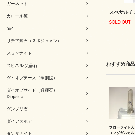
ガーネット
スぺサルチ
カロール鉱
SOLD OUT
隕石
リチア輝石（スポジュメン）
スミソナイト
おすすめ商品
スピネル,尖晶石
ダイオプテース（翠銅鉱）
ダイオプサイド（透輝石）
Diopside
ダンブリ石
ダイアスポア
フローライト入
（マダガスカル
タンザナイト