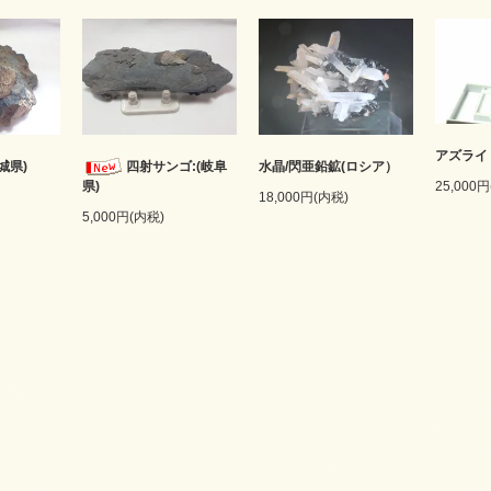
アズライ
城県)
四射サンゴ:(岐阜
水晶/閃亜鉛鉱(ロシア）
25,000
県)
18,000円(内税)
5,000円(内税)