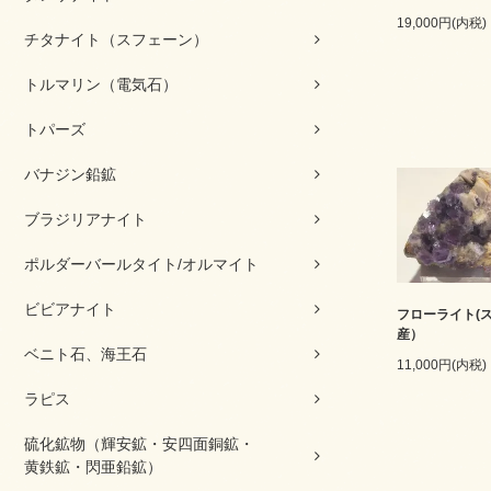
19,000円(内税)
チタナイト（スフェーン）
トルマリン（電気石）
トパーズ
バナジン鉛鉱
ブラジリアナイト
ポルダーバールタイト/オルマイト
ビビアナイト
フローライト(
産）
ベニト石、海王石
11,000円(内税)
ラピス
硫化鉱物（輝安鉱・安四面銅鉱・
黄鉄鉱・閃亜鉛鉱）