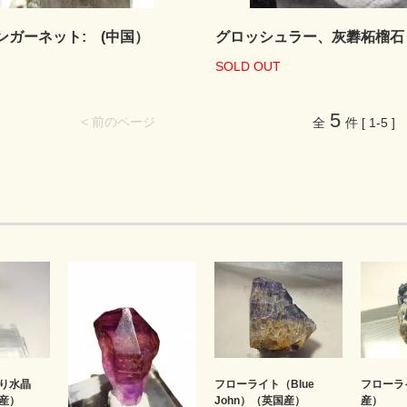
ンガーネット: (中国）
グロッシュラー、灰礬柘榴石
SOLD OUT
5
< 前のページ
全
件 [ 1-5 ]
り水晶
フローライト（Blue
フローラ
産）
John）（英国産）
産）