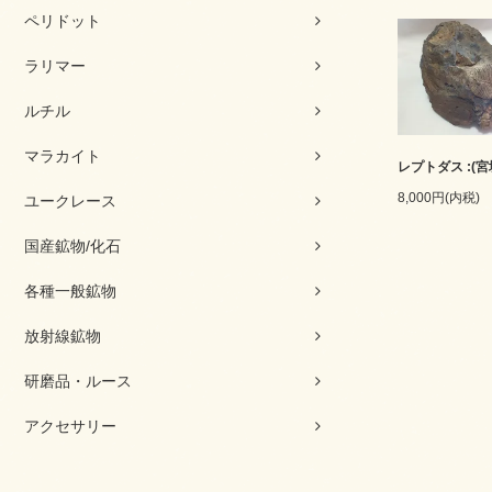
ペリドット
ラリマー
ルチル
マラカイト
レプトダス :(宮
8,000円(内税)
ユークレース
国産鉱物/化石
各種一般鉱物
放射線鉱物
研磨品・ルース
アクセサリー