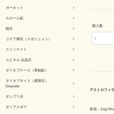
ガーネット
カロール鉱
購入数
隕石
リチア輝石（スポジュメン）
スミソナイト
スピネル,尖晶石
ダイオプテース（翠銅鉱）
ダイオプサイド（透輝石）
Diopside
アストロフィ
ダンブリ石
ダイアスポア
産地：Zagi Mounta