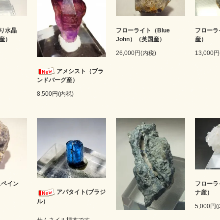
り水晶
フローライト（Blue
フローラ
産）
John）（英国産）
産）
26,000円(内税)
13,000
アメシスト（ブラ
ンドバーグ産）
8,500円(内税)
スペイン
フローラ
アパタイト(ブラジ
ナ産）
ル）
5,000円
サムネイル標本です