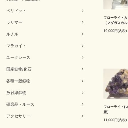
ペリドット
フローライト入
ラリマー
（マダガスカル
19,000円(内税)
ルチル
マラカイト
ユークレース
国産鉱物/化石
各種一般鉱物
放射線鉱物
研磨品・ルース
フローライト(
産）
アクセサリー
11,000円(内税)