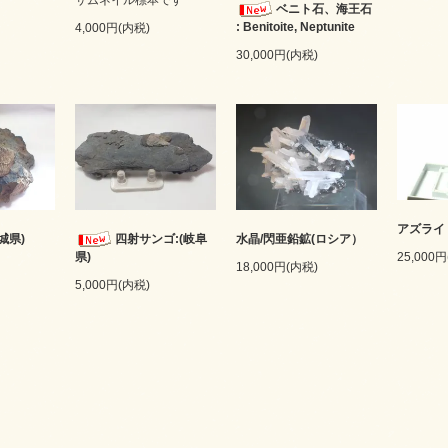
ベニト石、海王石
: Benitoite, Neptunite
4,000円(内税)
30,000円(内税)
アズライ
城県)
四射サンゴ:(岐阜
水晶/閃亜鉛鉱(ロシア）
25,000
県)
18,000円(内税)
5,000円(内税)