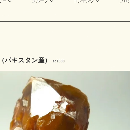
リー
グループ
コンテンツ
ブロ
（パキスタン産）
sc1000