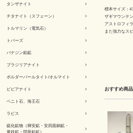
タンザナイト
標本サイズ：41
チタナイト（スフェーン）
ザギマウンテ
アストロフィ
トルマリン（電気石）
また強力なス
トパーズ
バナジン鉛鉱
ブラジリアナイト
ポルダーバールタイト/オルマイト
おすすめ商品
ビビアナイト
ベニト石、海王石
ラピス
硫化鉱物（輝安鉱・安四面銅鉱・
黄鉄鉱・閃亜鉛鉱）