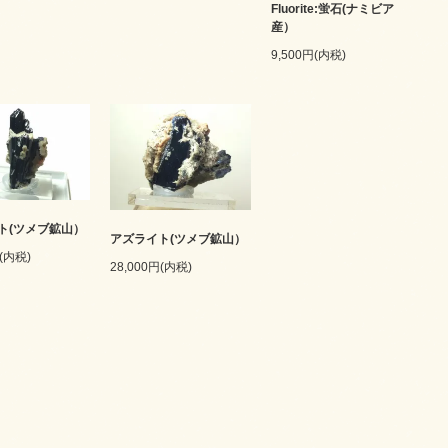
Fluorite:蛍石(ナミビア
産）
9,500円(内税)
ト(ツメブ鉱山）
アズライト(ツメブ鉱山）
円(内税)
28,000円(内税)