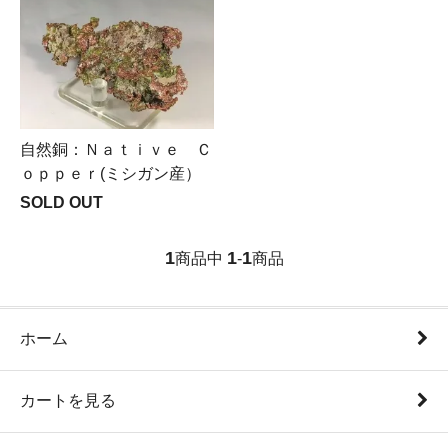
自然銅：Ｎａｔｉｖｅ Ｃ
ｏｐｐｅｒ(ミシガン産）
SOLD OUT
1
1
1
商品中
-
商品
ホーム
カートを見る