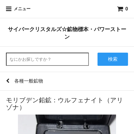
0
メニュー
サイバークリスタルズ☆鉱物標本・パワーストー
ン
検索
各種一般鉱物
モリブデン鉛鉱：ウルフェナイト（アリ
ゾナ）