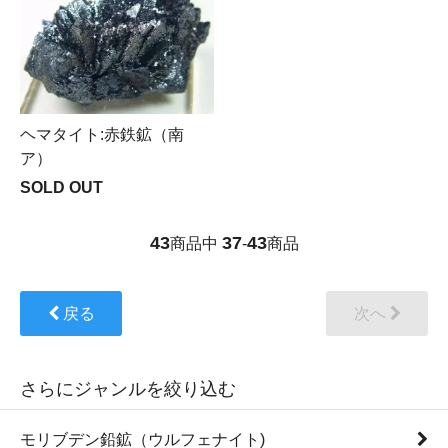
ヘマタイト:赤鉄鉱（南
ア）
SOLD OUT
43
37
43
商品中
-
商品
戻る
次へ
さらにジャンルを絞り込む
モリブデン鉛鉱（ウルフェナイト)