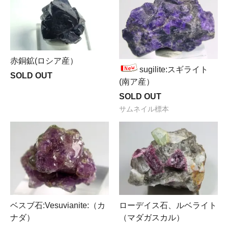
赤銅鉱(ロシア産）
sugilite:スギライト
SOLD OUT
(南ア産）
SOLD OUT
サムネイル標本
ベスブ石:Vesuvianite:（カ
ローデイス石、ルベライト
ナダ）
（マダガスカル）