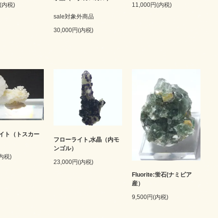
円(内税)
11,000円(内税)
sale対象外商品
30,000円(内税)
イト（トスカー
フローライト,水晶（内モ
ンゴル）
(内税)
23,000円(内税)
Fluorite:蛍石(ナミビア
産）
9,500円(内税)