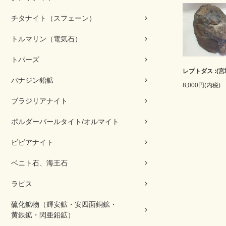
チタナイト（スフェーン）
トルマリン（電気石）
トパーズ
レプトダス :(宮
バナジン鉛鉱
8,000円(内税)
ブラジリアナイト
ポルダーバールタイト/オルマイト
ビビアナイト
ベニト石、海王石
ラピス
硫化鉱物（輝安鉱・安四面銅鉱・
黄鉄鉱・閃亜鉛鉱）