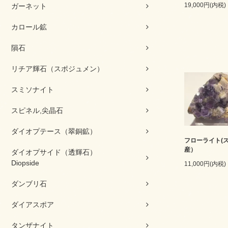
19,000円(内税)
ガーネット
カロール鉱
隕石
リチア輝石（スポジュメン）
スミソナイト
スピネル,尖晶石
ダイオプテース（翠銅鉱）
フローライト(
産）
ダイオプサイド（透輝石）
Diopside
11,000円(内税)
ダンブリ石
ダイアスポア
タンザナイト