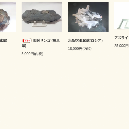
アズライ
城県)
四射サンゴ:(岐阜
水晶/閃亜鉛鉱(ロシア）
25,000
県)
18,000円(内税)
5,000円(内税)