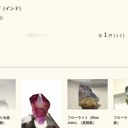
石（インド）
税)
1
< 前のページ
全
件 [ 1-1 ]
り水晶
フローライト（Blue
フローラ
産）
John）（英国産）
産）