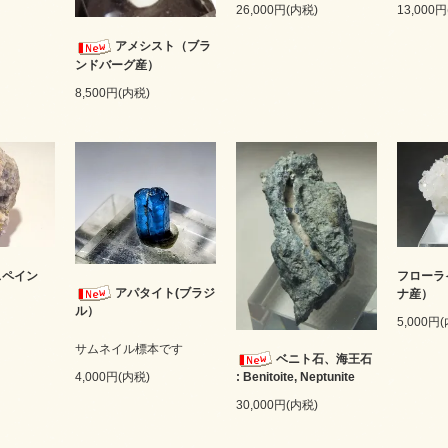
26,000円(内税)
13,000
アメシスト（ブラ
ンドバーグ産）
8,500円(内税)
スペイン
フローラ
アパタイト(ブラジ
ナ産）
ル）
5,000円
サムネイル標本です
ベニト石、海王石
: Benitoite, Neptunite
4,000円(内税)
30,000円(内税)