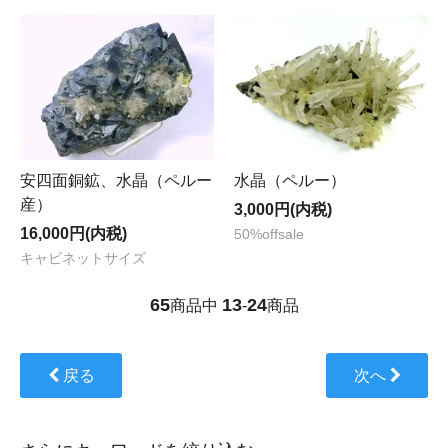
安四面銅鉱、水晶（ペルー
水晶（ペルー）
産）
3,000円(内税)
16,000円(内税)
50%offsale
キャビネットサイズ
65
13
24
商品中
-
商品
戻る
次へ